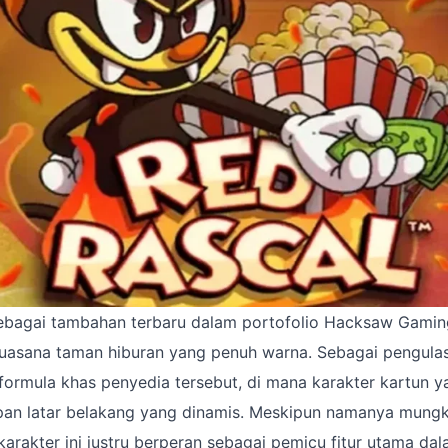
sebagai tambahan terbaru dalam portofolio Hacksaw Gam
uasana taman hiburan yang penuh warna. Sebagai pengulas
i formula khas penyedia tersebut, di mana karakter kartun
pan latar belakang yang dinamis. Meskipun namanya mungk
 karakter ini justru berperan sebagai pemicu fitur utama da