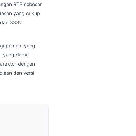
engan RTP sebesar
ndasan yang cukup
 dan 333v
agi pemain yang
ul yang dapat
arakter dengan
diaan dan versi