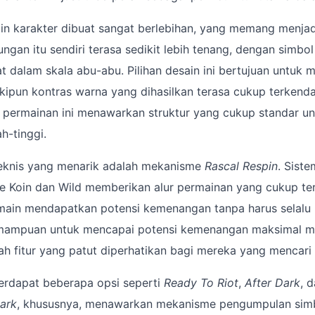
ain karakter dibuat sangat berlebihan, yang memang menjadi
ngan itu sendiri terasa sedikit lebih tenang, dengan simbol
t dalam skala abu-abu. Pilihan desain ini bertujuan untuk 
eskipun kontras warna yang dihasilkan terasa cukup terkenda
 permainan ini menawarkan struktur yang cukup standar un
h-tinggi.
teknis yang menarik adalah mekanisme
Rascal Respin
. Sist
de Koin dan Wild memberikan alur permainan yang cukup te
ain mendapatkan potensi kemenangan tanpa harus selalu
mampuan untuk mencapai potensi kemenangan maksimal me
ah fitur yang patut diperhatikan bagi mereka yang mencari 
terdapat beberapa opsi seperti
Ready To Riot
,
After Dark
, 
Dark
, khususnya, menawarkan mekanisme pengumpulan sim