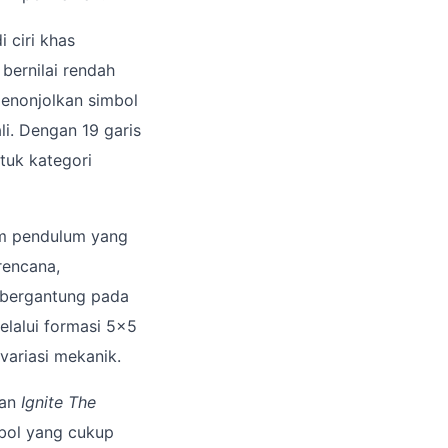
 ciri khas
 bernilai rendah
menonjolkan simbol
li. Dengan 19 garis
tuk kategori
em pendulum yang
rencana,
 bergantung pada
lalui formasi 5×5
variasi mekanik.
dan
Ignite The
bol yang cukup