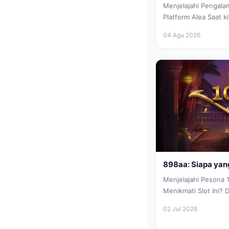
Menjelajahi Pengala
Platform Alea Saat 
masuk ke dunia perm
04 Agu 2026
sering...
898aa: Siapa ya
Menjelajahi Pesona 
Menikmati Slot Ini? 
daring yang terus b
02 Jul 2026