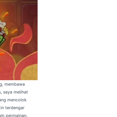
ing, membawa
, saya melihat
 yang mencolok
in terdengar
lam permainan.