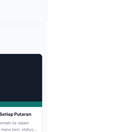
etiap Putaran
emain ke dalam
 mana seni, status,