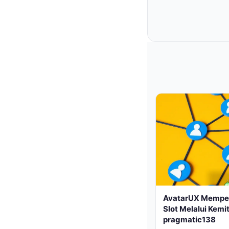
AvatarUX Memper
Slot Melalui Kemi
pragmatic138