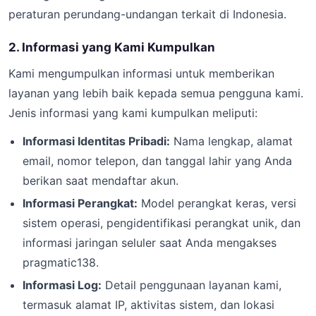
peraturan perundang-undangan terkait di Indonesia.
2. Informasi yang Kami Kumpulkan
Kami mengumpulkan informasi untuk memberikan
layanan yang lebih baik kepada semua pengguna kami.
Jenis informasi yang kami kumpulkan meliputi:
Informasi Identitas Pribadi:
Nama lengkap, alamat
email, nomor telepon, dan tanggal lahir yang Anda
berikan saat mendaftar akun.
Informasi Perangkat:
Model perangkat keras, versi
sistem operasi, pengidentifikasi perangkat unik, dan
informasi jaringan seluler saat Anda mengakses
pragmatic138.
Informasi Log:
Detail penggunaan layanan kami,
termasuk alamat IP, aktivitas sistem, dan lokasi