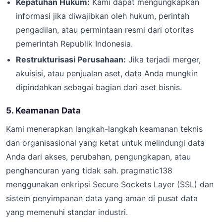
Kepatuhan Hukum:
Kami dapat mengungkapkan
informasi jika diwajibkan oleh hukum, perintah
pengadilan, atau permintaan resmi dari otoritas
pemerintah Republik Indonesia.
Restrukturisasi Perusahaan:
Jika terjadi merger,
akuisisi, atau penjualan aset, data Anda mungkin
dipindahkan sebagai bagian dari aset bisnis.
5. Keamanan Data
Kami menerapkan langkah-langkah keamanan teknis
dan organisasional yang ketat untuk melindungi data
Anda dari akses, perubahan, pengungkapan, atau
penghancuran yang tidak sah. pragmatic138
menggunakan enkripsi Secure Sockets Layer (SSL) dan
sistem penyimpanan data yang aman di pusat data
yang memenuhi standar industri.