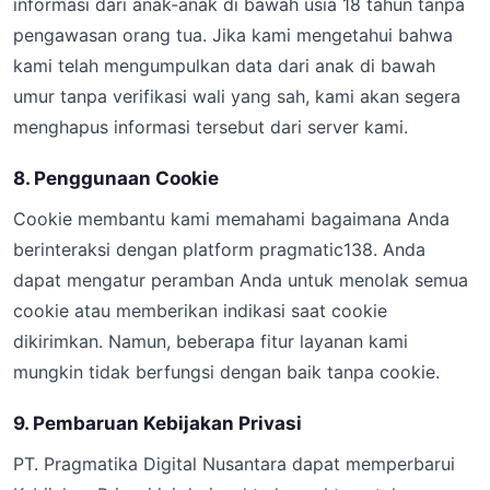
informasi dari anak-anak di bawah usia 18 tahun tanpa
pengawasan orang tua. Jika kami mengetahui bahwa
kami telah mengumpulkan data dari anak di bawah
umur tanpa verifikasi wali yang sah, kami akan segera
menghapus informasi tersebut dari server kami.
8. Penggunaan Cookie
Cookie membantu kami memahami bagaimana Anda
berinteraksi dengan platform pragmatic138. Anda
dapat mengatur peramban Anda untuk menolak semua
cookie atau memberikan indikasi saat cookie
dikirimkan. Namun, beberapa fitur layanan kami
mungkin tidak berfungsi dengan baik tanpa cookie.
9. Pembaruan Kebijakan Privasi
PT. Pragmatika Digital Nusantara dapat memperbarui